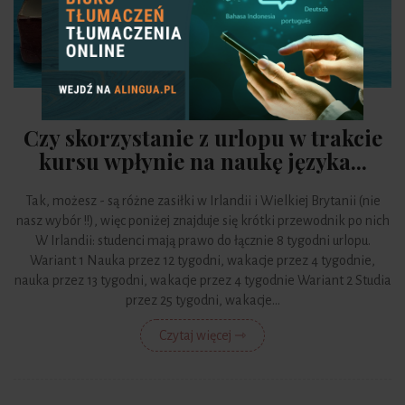
11 stycznia 2021
Czy skorzystanie z urlopu w trakcie
kursu wpłynie na naukę języka...
Tak, możesz - są różne zasiłki w Irlandii i Wielkiej Brytanii (nie
nasz wybór !!), więc poniżej znajduje się krótki przewodnik po nich
W Irlandii: studenci mają prawo do łącznie 8 tygodni urlopu.
Wariant 1 Nauka przez 12 tygodni, wakacje przez 4 tygodnie,
nauka przez 13 tygodni, wakacje przez 4 tygodnie Wariant 2 Studia
przez 25 tygodni, wakacje...
Czytaj więcej ⇾