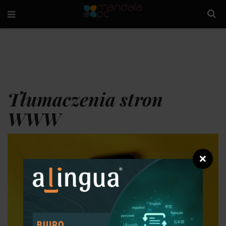
Tłumaczenia stron
WWW
❌