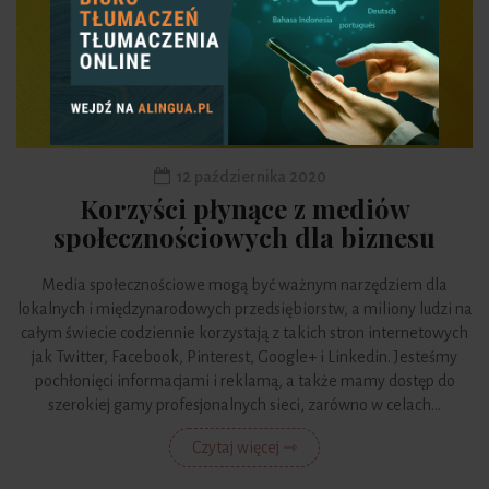
12 października 2020
Korzyści płynące z mediów
społecznościowych dla biznesu
Media społecznościowe mogą być ważnym narzędziem dla
lokalnych i międzynarodowych przedsiębiorstw, a miliony ludzi na
całym świecie codziennie korzystają z takich stron internetowych
jak Twitter, Facebook, Pinterest, Google+ i Linkedin. Jesteśmy
pochłonięci informacjami i reklamą, a także mamy dostęp do
szerokiej gamy profesjonalnych sieci, zarówno w celach...
Czytaj więcej ⇾