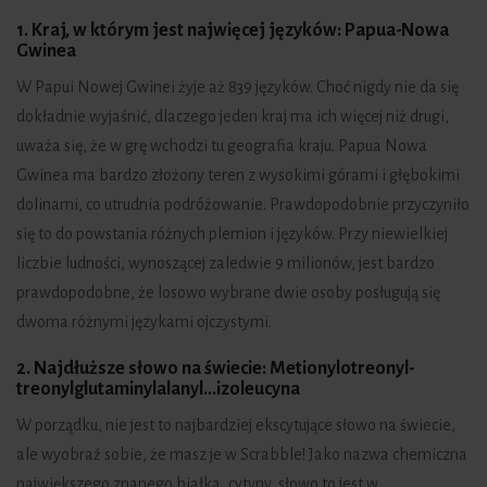
1. Kraj, w którym jest najwięcej języków: Papua-Nowa
Gwinea
W Papui Nowej Gwinei żyje aż 839 języków. Choć nigdy nie da się
dokładnie wyjaśnić, dlaczego jeden kraj ma ich więcej niż drugi,
uważa się, że w grę wchodzi tu geografia kraju. Papua Nowa
Gwinea ma bardzo złożony teren z wysokimi górami i głębokimi
dolinami, co utrudnia podróżowanie. Prawdopodobnie przyczyniło
się to do powstania różnych plemion i języków. Przy niewielkiej
liczbie ludności, wynoszącej zaledwie 9 milionów, jest bardzo
prawdopodobne, że losowo wybrane dwie osoby posługują się
dwoma różnymi językami ojczystymi.
2. Najdłuższe słowo na świecie: Metionylotreonyl-
treonylglutaminylalanyl...izoleucyna
W porządku, nie jest to najbardziej ekscytujące słowo na świecie,
ale wyobraź sobie, że masz je w Scrabble! Jako nazwa chemiczna
największego znanego białka, cytyny, słowo to jest w