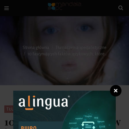
Strona główna
Tłumaczenia specjalistyczne
10 fascynujących faktów językowych, które...
❌
TŁUMACZENIA SPECJALISTYCZNE
10 fascynujących faktów