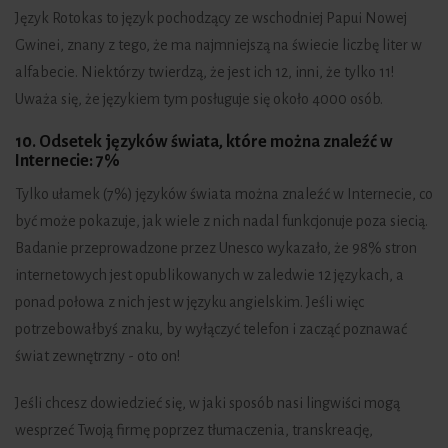
Język Rotokas to język pochodzący ze wschodniej Papui Nowej
Gwinei, znany z tego, że ma najmniejszą na świecie liczbę liter w
alfabecie. Niektórzy twierdzą, że jest ich 12, inni, że tylko 11!
Uważa się, że językiem tym posługuje się około 4000 osób.
10. Odsetek języków świata, które można znaleźć w
Internecie:
7%
Tylko ułamek (7%) języków świata można znaleźć w Internecie, co
być może pokazuje, jak wiele z nich nadal funkcjonuje poza siecią.
Badanie przeprowadzone przez Unesco wykazało, że 98% stron
internetowych jest opublikowanych w zaledwie 12 językach, a
ponad połowa z nich jest w języku angielskim. Jeśli więc
potrzebowałbyś znaku, by wyłączyć telefon i zacząć poznawać
świat zewnętrzny - oto on!
Jeśli chcesz dowiedzieć się, w jaki sposób nasi lingwiści mogą
wesprzeć Twoją firmę poprzez tłumaczenia, transkreację,