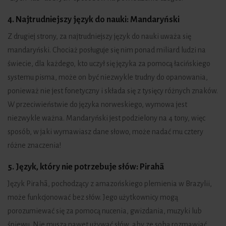
4. Najtrudniejszy język do nauki: Mandaryński
Z drugiej strony, za najtrudniejszy język do nauki uważa się
mandaryński. Chociaż posługuje się nim ponad miliard ludzi na
świecie, dla każdego, kto uczył się języka za pomocą łacińskiego
systemu pisma, może on być niezwykle trudny do opanowania,
ponieważ nie jest fonetyczny i składa się z tysięcy różnych znaków.
W przeciwieństwie do języka norweskiego, wymowa jest
niezwykle ważna. Mandaryński jest podzielony na 4 tony, więc
sposób, w jaki wymawiasz dane słowo, może nadać mu cztery
różne znaczenia!
5. Język, który nie potrzebuje słów: Pirahã
Język Pirahã, pochodzący z amazońskiego plemienia w Brazylii,
może funkcjonować bez słów. Jego użytkownicy mogą
porozumiewać się za pomocą nucenia, gwizdania, muzyki lub
śpiewu. Nie muszą nawet używać słów, aby ze sobą rozmawiać.