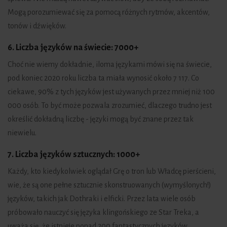
Mogą porozumiewać się za pomocą różnych rytmów, akcentów,
tonów i dźwięków.
6. Liczba języków na świecie: 7000+
Choć nie wiemy dokładnie, iloma językami mówi się na świecie,
pod koniec 2020 roku liczba ta miała wynosić około 7 117. Co
ciekawe, 90% z tych języków jest używanych przez mniej niż 100
000 osób. To być może pozwala zrozumieć, dlaczego trudno jest
określić dokładną liczbę - języki mogą być znane przez tak
niewielu.
7. Liczba języków sztucznych:
1000+
Każdy, kto kiedykolwiek oglądał Grę o tron lub Władcę pierścieni,
wie, że są one pełne sztucznie skonstruowanych (wymyślonych!)
języków, takich jak Dothraki i elficki. Przez lata wiele osób
próbowało nauczyć się języka klingońskiego ze Star Treka, a
uważa się, że istnieje ponad 200 fantastycznych języków