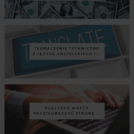
TŁUMACZENIE TECHNICZNE
Z JĘZYKA ANGIELSKIEGO I...
DLACZEGO WARTO
PRZETŁUMACZYĆ STRONĘ...