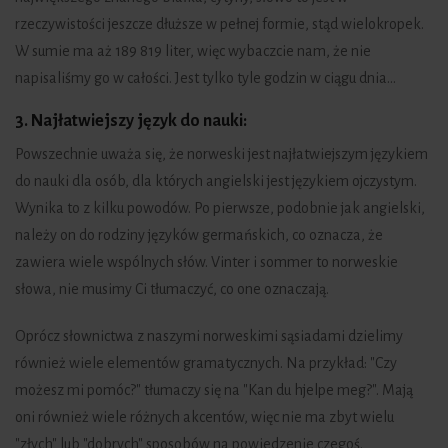
rzeczywistości jeszcze dłuższe w pełnej formie, stąd wielokropek.
W sumie ma aż 189 819 liter, więc wybaczcie nam, że nie
napisaliśmy go w całości. Jest tylko tyle godzin w ciągu dnia...
3. Najłatwiejszy język do nauki:
Powszechnie uważa się, że norweski jest najłatwiejszym językiem
do nauki dla osób, dla których angielski jest językiem ojczystym.
Wynika to z kilku powodów. Po pierwsze, podobnie jak angielski,
należy on do rodziny języków germańskich, co oznacza, że
zawiera wiele wspólnych słów. Vinter i sommer to norweskie
słowa, nie musimy Ci tłumaczyć, co one oznaczają.
Oprócz słownictwa z naszymi norweskimi sąsiadami dzielimy
również wiele elementów gramatycznych. Na przykład: "Czy
możesz mi pomóc?" tłumaczy się na "Kan du hjelpe meg?". Mają
oni również wiele różnych akcentów, więc nie ma zbyt wielu
"złych" lub "dobrych" sposobów na powiedzenie czegoś.