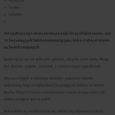
Facebook
Twitter
LinkedIn
Od najdłuższego słowa świata po najkrótszy alfabet świata - oto
10 fascynujących faktów na temat języka, które zrobią wrażenie
na Twoich znajomych.
Języki łączą nas nie tylko jako gatunki, ale jako żywe istoty. Mogą
być złożone, piękne, zabawne, a czasem wręcz zagadkowe!
Aby uczcić język w całej jego dziwnej i cudownej chwale,
zebraliśmy listę 10 najbardziej fascynujących faktów na temat
języka, którymi możesz zaimponować swoim przyjaciołom lub
rozbić następny quiz w pubie.
Nie martw się, możesz wziąć na siebie całą odpowiedzialność...