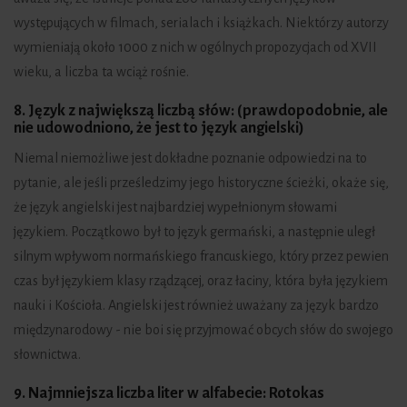
występujących w filmach, serialach i książkach. Niektórzy autorzy
wymieniają około 1000 z nich w ogólnych propozycjach od XVII
wieku, a liczba ta wciąż rośnie.
8. Język z największą liczbą słów: (prawdopodobnie, ale
nie udowodniono, że jest to język angielski)
Niemal niemożliwe jest dokładne poznanie odpowiedzi na to
pytanie, ale jeśli prześledzimy jego historyczne ścieżki, okaże się,
że język angielski jest najbardziej wypełnionym słowami
językiem. Początkowo był to język germański, a następnie uległ
silnym wpływom normańskiego francuskiego, który przez pewien
czas był językiem klasy rządzącej, oraz łaciny, która była językiem
nauki i Kościoła. Angielski jest również uważany za język bardzo
międzynarodowy - nie boi się przyjmować obcych słów do swojego
słownictwa.
9. Najmniejsza liczba liter w alfabecie: Rotokas