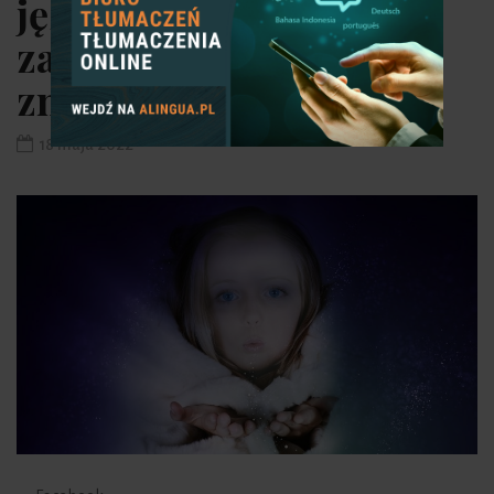
językowych, które
zaimponują Twoim
znajomym
18 maja 2022