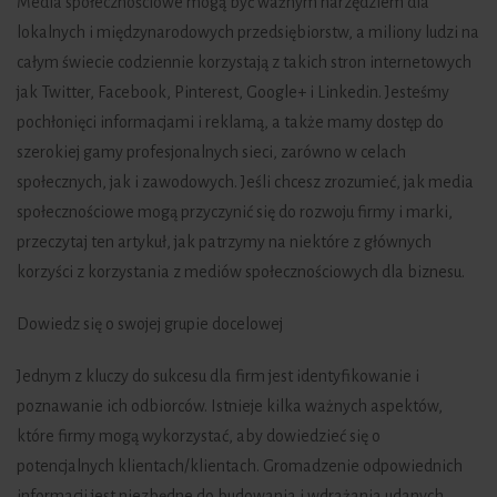
Media społecznościowe mogą być ważnym narzędziem dla
lokalnych i międzynarodowych przedsiębiorstw, a miliony ludzi na
całym świecie codziennie korzystają z takich stron internetowych
jak Twitter, Facebook, Pinterest, Google+ i Linkedin. Jesteśmy
pochłonięci informacjami i reklamą, a także mamy dostęp do
szerokiej gamy profesjonalnych sieci, zarówno w celach
społecznych, jak i zawodowych. Jeśli chcesz zrozumieć, jak media
społecznościowe mogą przyczynić się do rozwoju firmy i marki,
przeczytaj ten artykuł, jak patrzymy na niektóre z głównych
korzyści z korzystania z mediów społecznościowych dla biznesu.
Dowiedz się o swojej grupie docelowej
Jednym z kluczy do sukcesu dla firm jest identyfikowanie i
poznawanie ich odbiorców. Istnieje kilka ważnych aspektów,
które firmy mogą wykorzystać, aby dowiedzieć się o
potencjalnych klientach/klientach. Gromadzenie odpowiednich
informacji jest niezbędne do budowania i wdrażania udanych