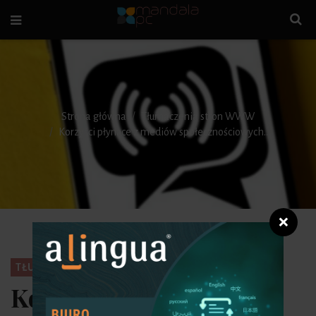
Strona główna
Tłumaczenia stron WWW
Korzyści płynące z mediów społecznościowych...
❌
TŁUMACZENIA STRON WWW
Korzyści płynące z