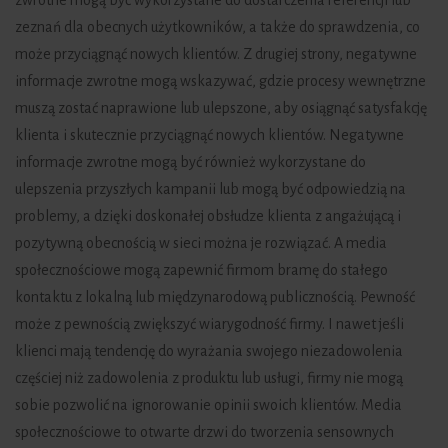
zwrotne mogą być wykorzystane do dostarczenia referencji lub
zeznań dla obecnych użytkowników, a także do sprawdzenia, co
może przyciągnąć nowych klientów. Z drugiej strony, negatywne
informacje zwrotne mogą wskazywać, gdzie procesy wewnętrzne
muszą zostać naprawione lub ulepszone, aby osiągnąć satysfakcję
klienta i skutecznie przyciągnąć nowych klientów. Negatywne
informacje zwrotne mogą być również wykorzystane do
ulepszenia przyszłych kampanii lub mogą być odpowiedzią na
problemy, a dzięki doskonałej obsłudze klienta z angażującą i
pozytywną obecnością w sieci można je rozwiązać. A media
społecznościowe mogą zapewnić firmom bramę do stałego
kontaktu z lokalną lub międzynarodową publicznością. Pewność
może z pewnością zwiększyć wiarygodność firmy. I nawet jeśli
klienci mają tendencję do wyrażania swojego niezadowolenia
częściej niż zadowolenia z produktu lub usługi, firmy nie mogą
sobie pozwolić na ignorowanie opinii swoich klientów. Media
społecznościowe to otwarte drzwi do tworzenia sensownych