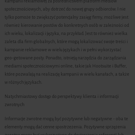
kampanii reklamowej za pośrednictwem platform mediów
społecznościowych, aby dotrzeć do nowej grupy odbiorców. I nie
tylko pomoże to zwiększyć potencjalny zasięg firmy, możliwe jest
również kierowanie postów do konkretnych osób w zależności od
ich wieku, lokalizacji i języka, na przykład. Jest to również wielka
zaleta dla firm globalnych, które mogą lokalizować swoje treści i
kampanie reklamowe w wielu językach i w pełni wykorzystać
geo-getowane posty. Ponadto, istnieją narzędzia do zarządzania
mediami społecznościowymi online, takie jak Hootsuite i Buffer,
które pozwalają na realizację kampanii w wielu kanałach, a także
w różnych językach.
Natychmiastowy dostęp do perspektywy klienta i informacji
zwrotnych
Informacje zwrotne mogą być pozytywne lub negatywne - oba te
elementy mogą dać cenne spostrzeżenia. Pozytywne sprzężenia