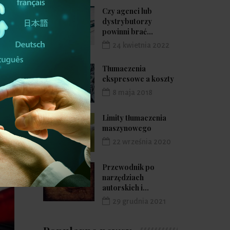
Czy agenci lub
dystrybutorzy
powinni brać...
24 kwietnia 2022
Tłumaczenia
ekspresowe a koszty
8 maja 2018
Limity tłumaczenia
maszynowego
22 września 2020
Przewodnik po
narzędziach
autorskich i...
29 grudnia 2021