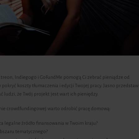
 Patreon, Indiegogo i GoFundMe pomogą Ci zebrać pieniądze od
y pokryć koszty tłumaczenia i edycji Twojej pracy. Jasno przedstaw 
ludzi, że Twój projekt jest wart ich pieniędzy.
nie crowdfundingowej warto odrobić pracę domową:
a legalne źródło finansowania w Twoim kraju?
obszaru tematycznego?