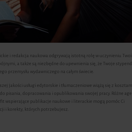
ckie i redakcja naukowa odgrywają istotną rolę w uczynieniu Two
pójnymi, a także są niezbędne do upewnienia się, że Twoje stypen
ego przemysłu wydawniczego na całym świecie.
szej jakości usługi edytorskie i tłumaczeniowe wiążą się z kosztam
do pisania, dopracowania i opublikowania swojej pracy. Różne age
fit wspierające publikacje naukowe i literackie mogą pomóc Ci
i i korekty, których potrzebujesz.