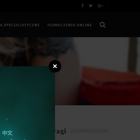
A SPECJALISTYCZNE
TŁUMACZENIA ONLINE
❌
KCJĘ LUB...
Warte uwagi