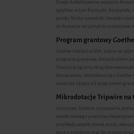
Dzięki dodatkowemu wsparciu Amazon
języków, w tym francuski, hiszpański, n
perski, fińsko-szwedzki, litewski i mo
że tłumacze otrzymali to prestiżowe 
Program grantowy Goethe-
Goethe-Institut w USA, znana na całym
programy grantowe, których celem je
Chociaż programy te są skierowane gł
tłumaczenia, skontaktuj się z Goethe-I
może być objęta ich programem gran
Mikrodotacje Tripwire na
Inicjatywa Tripwire, czasopisma poety
współczesnego pisarstwa eksperyment
przekłady współczesnej prozy, wiersz
wraz z próbkami prac do rozpatrzenia