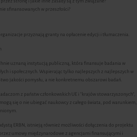
 przez stronę i jakie inne zasady są z tym związane?
nie sfinansowanych w przeszłości?
rganizacje przyznają granty na opłacenie edycji i tłumaczenia.
h
chnie uznaną instytucją publiczną, która finansuje badania w
łych i społecznych. Wspierając tylko najlepszych z najlepszych w
stwo jakości pomysłu, a nie konkretnemu obszarowi badań.
adaczom z państw członkowskich UE i "krajów stowarzyszonych",
le mogą się o nie ubiegać naukowcy z całego świata, pod warunkiem,
wnionym.
endystą ERBN, istnieją również możliwości dołączenia do projektu
przez umowy międzynarodowe z agencjami finansującymi i