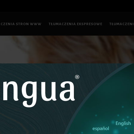
ACZENIA STRON WWW
TŁUMACZENIA EKSPRESOWE
TŁUMACZENI
na
Tłumaczenia specjalistyczne
JAK UZYSKAĆ FUNDUSZE NA REDA