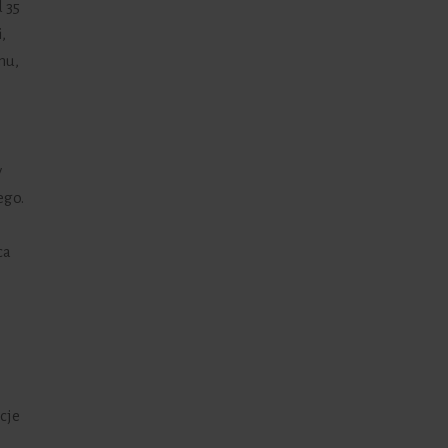
 35
,
mu,
y
ego.
ca
cje