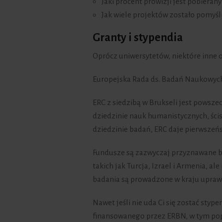
Jaki procent prowizji jest pobierany
Jak wiele projektów zostało pomyśl
Granty i stypendia
Oprócz uniwersytetów, niektóre inne o
Europejska Rada ds. Badań Naukowyc
ERC z siedzibą w Brukseli jest powsze
dziedzinie nauk humanistycznych, ścis
dziedzinie badań, ERC daje pierwszeń
Fundusze są zazwyczaj przyznawane b
takich jak Turcja, Izrael i Armenia, a
badania są prowadzone w kraju upra
Nawet jeśli nie uda Ci się zostać styp
finansowanego przez ERBN, w tym po