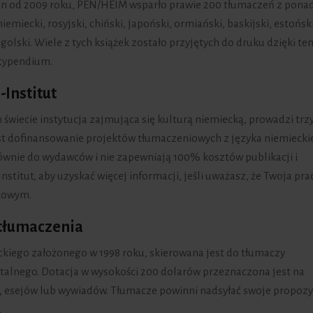
 od 2009 roku, PEN/HEIM wsparło prawie 200 tłumaczeń z ponad
iemiecki, rosyjski, chiński, japoński, ormiański, baskijski, estoński
ngolski. Wiele z tych książek zostało przyjętych do druku dzięki te
stypendium.
Institut
 świecie instytucja zajmująca się kulturą niemiecką, prowadzi trz
st dofinansowanie projektów tłumaczeniowych z języka niemiecki
ównie do wydawców i nie zapewniają 100% kosztów publikacji i
nstitut, aby uzyskać więcej informacji, jeśli uważasz, że Twoja pra
towym.
 tłumaczenia
ckiego założonego w 1998 roku, skierowana jest do tłumaczy
alnego. Dotacja w wysokości 200 dolarów przeznaczona jest na
y, esejów lub wywiadów. Tłumacze powinni nadsyłać swoje propozy
.