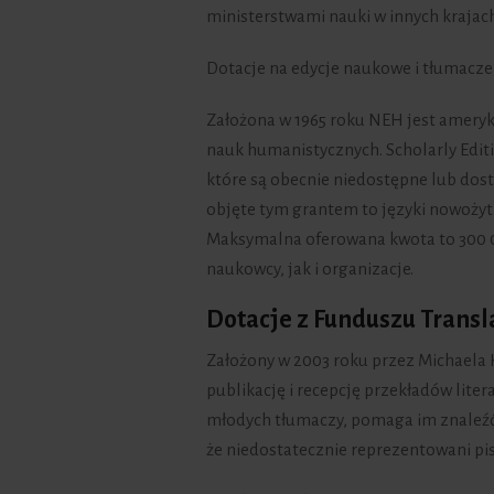
ministerstwami nauki w innych krajac
Dotacje na edycje naukowe i tłumacz
Założona w 1965 roku NEH jest ameryk
nauk humanistycznych. Scholarly Editi
które są obecnie niedostępne lub dos
objęte tym grantem to języki nowożytne
Maksymalna oferowana kwota to 300 0
naukowcy, jak i organizacje.
Dotacje z Funduszu Trans
Założony w 2003 roku przez Michaela 
publikację i recepcję przekładów lite
młodych tłumaczy, pomaga im znaleźć
że niedostatecznie reprezentowani pis