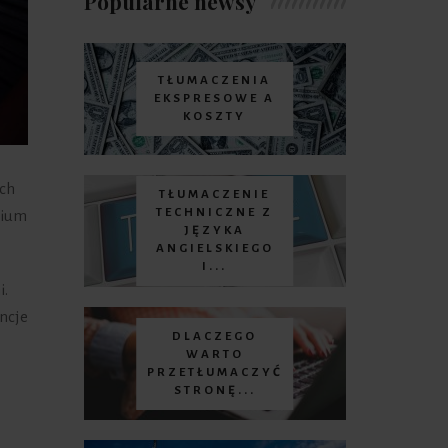
Popularne newsy
TŁUMACZENIA
EKSPRESOWE A
KOSZTY
ich
TŁUMACZENIE
TECHNICZNE Z
dium
JĘZYKA
ANGIELSKIEGO
I...
i.
ncje
DLACZEGO
WARTO
PRZETŁUMACZYĆ
STRONĘ...